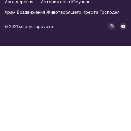
Йога деревня
История села Юсупово
Храм Воздвижения Животворящего Креста Господня
©
2021
selo-yusupovo.ru