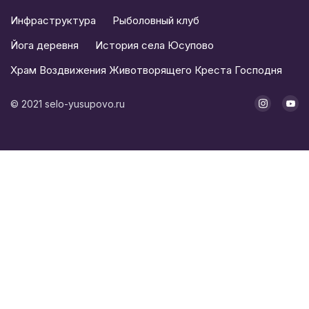
Инфраструктура
Рыболовный клуб
Йога деревня
История села Юсупово
Храм Воздвижения Животворящего Креста Господня
©
2021
selo-yusupovo.ru