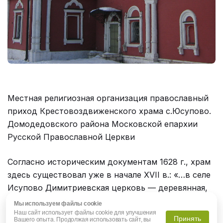
Местная религиозная организация православный
приход Крестовоздвиженского храма с.Юсупово.
Домодедовского района Московской епархии
Русской Православной Церкви
Согласно историческим документам 1628 г., храм
здесь существовал уже в начале XVII в.: «…в селе
Исупово Димитриевская церковь — деревянная,
построенная исстари…»
Мы используем файлы cookie
Наш сайт использует файлы cookie для улучшения
Принять
Вашего опыта. Продолжая использовать сайт, вы