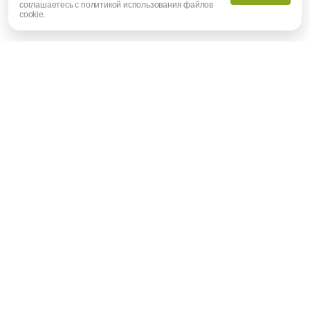
соглашаетесь с политикой использования файлов
cookie.
Участки
Инфраструктура
Рыболовный клуб
Йога деревня
История села Юсупово
Храм Воздвижения Животворящего Креста Господня
©
2021
selo-yusupovo.ru